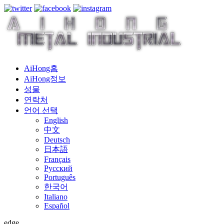
AiHong홈
AiHong정보
성물
연락처
언어 선택
English
中文
Deutsch
日本語
Français
Русский
Português
한국어
Italiano
Español
edge