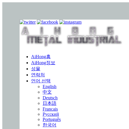
AiHong홈
AiHong정보
성물
연락처
언어 선택
English
中文
Deutsch
日本語
Français
Русский
Português
한국어