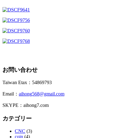
お問い合わせ
Taiwan Etax：54869793
Email：
aihong568@gmail.com
SKYPE：aihong7.com
カテゴリー
CNC
(3)
coin
(4)