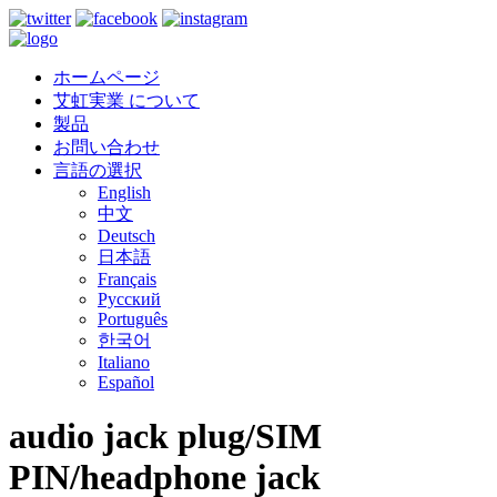
ホームページ
艾虹実業 について
製品
お問い合わせ
言語の選択
English
中文
Deutsch
日本語
Français
Русский
Português
한국어
Italiano
Español
audio jack plug/SIM
PIN/headphone jack